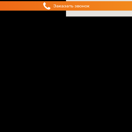
Политика конфиденциальности
Согласие на обработку персональных данных
Проектная декларация
Информация, представленная на сайте, носит исключительно
ознакомительный характер и не является публичной офертой,
определяемой положениями статьи 437 ГК РФ. Все визуализации,
представленные на данном сайте, являются справочными и могут быть
изменены застройщиком.